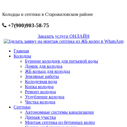
Перейти
к
Колодцы и септики в Старожиловском районе
основному
содержанию
+7(900)903-58-75
Заказать услуги ОНЛАЙН
Главная
Колодцы
Бурение колодцев для питьевой воды
Домик для колодца
ЖБ кольца для колодца
Земляные работы
Колодезная вода
Копка колодца
Ремонт колодца
Углубление колодца
Чистка колодца
Септики
Автономные системы канализации
Дренаж участка
Монтаж септика из бетонных колец