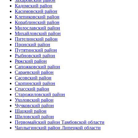
Захаровский район
Кадомский район
Касимовский район
Клепиковский район
Кораблинский район
Милославский район
Михайловский район
Пителинский район
Пронский район
Путятинский район
Рыбновский район
Ряжский район
Сапожковский район
Сараевский район
Сасовский район
Скопинский район
Спасский район
Старожиловский район
Ухоловский район
Чучковский район
Шацкий район
Шиловский район
Первомайский район Тамбовской области
Чаплыгинский район Липецкой области