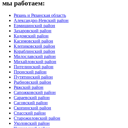
мы работаем:
Рязань и Рязанская область
Александро-Невский район
Ермишинский район
Захаровский район
Кадомский район
Касимовский район
Клепиковский район
Кораблинский район
Милославский район
Михайловский район
Пителинский район
Пронский район
Путятинский район
Рыбновский район
Ряжский район
Сапожковский район
Сараевский район
Сасовский район
Скопинский район
Спасский район
Старожиловский район
Ухоловский район